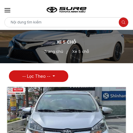
XE 5 CHỖ
Trang chủ
Xe 5 chỗ
-- Lọc Theo --