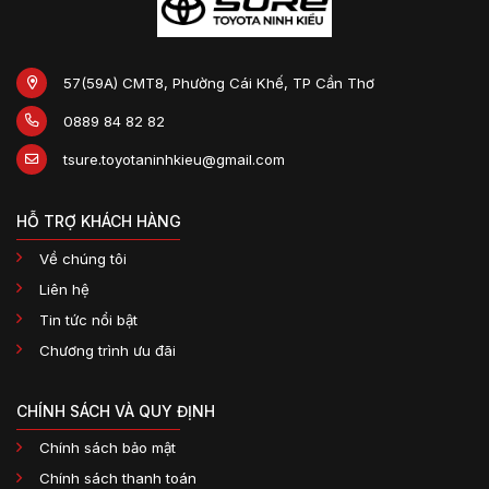
57(59A) CMT8, Phường Cái Khế, TP Cần Thơ
0889 84 82 82
tsure.toyotaninhkieu@gmail.com
HỖ TRỢ KHÁCH HÀNG
Về chúng tôi
Liên hệ
Tin tức nổi bật
Chương trình ưu đãi
CHÍNH SÁCH VÀ QUY ĐỊNH
Chính sách bảo mật
Chính sách thanh toán