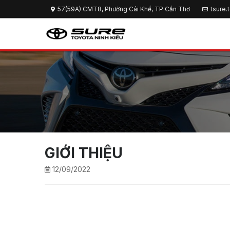
57(59A) CMT8, Phường Cái Khế, TP Cần Thơ
tsure
GIỚI THIỆU
12/09/2022